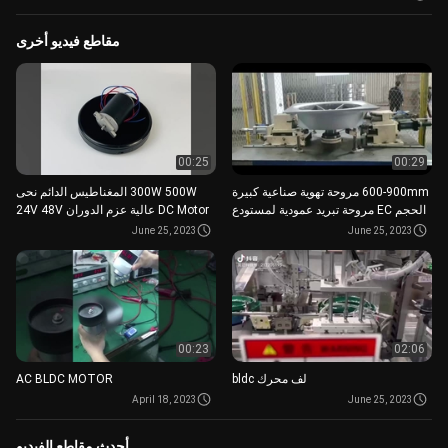
مقاطع فيديو أخرى
00:25
00:29
600-900mm مروحة تهوية صناعية كبيرة
300W 500W المغناطيس الدائم نحى
الحجم EC مروحة تبريد عمودية لمستودع
DC Motor عالية عزم الدوران 24V 48V
الدفيئة
لجزازة العشب
June 25, 2023
June 25, 2023
00:23
02:06
لف محرك bldc
AC BLDC MOTOR
April 18, 2023
June 25, 2023
أحدث مقاطع الفيديو