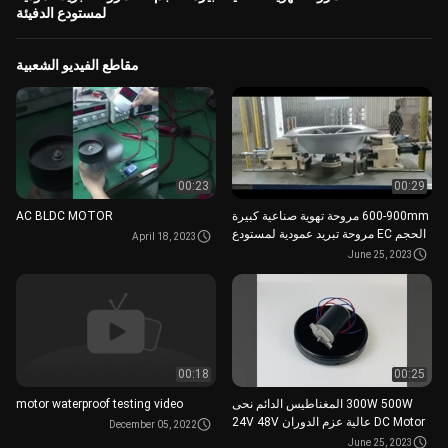
لمستودع الدفيئة
مقاطع الفيديو الشعبية
00:23
00:29
600-900mm مروحة تهوية صناعية كبيرة
AC BLDC MOTOR
الحجم EC مروحة تبريد عمودية لمستودع
April 18, 2023
الدفيئة
June 25, 2023
00:18
00:25
300W 500W المغناطيس الدائم نحى
motor waterproof testing video
DC Motor عالية عزم الدوران 24V 48V
December 05, 2022
لجزازة العشب
June 25, 2023