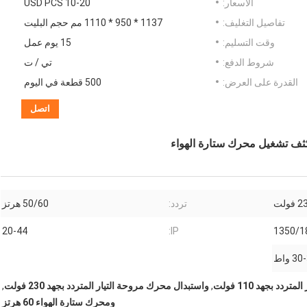
الأسعار:
10-20 USD PCS
تفاصيل التغليف:
1137 * 950 * 1110 مم حجم البليت
وقت التسليم:
15 يوم عمل
شروط الدفع:
تي / ت
القدرة على العرض:
500 قطعة في اليوم
اتصل
تردد:
50/60 هرتز
20-44
IP:
1350/1
 واط
د بجهد 110 فولت
,
واستبدال محرك مروحة التيار المتردد بجهد 230 فولت
,
ومحرك ستارة الهواء 60 هرتز