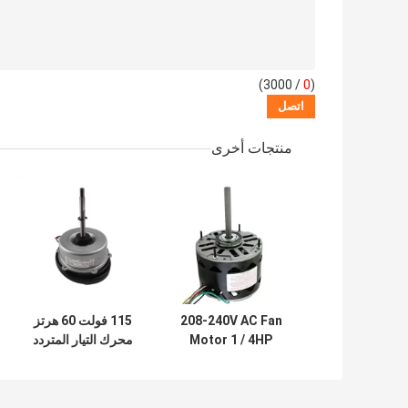
/ 3000)
0
(
منتجات أخرى
208-240V AC Fan
115 فولت 60 هرتز
Motor 1 / 4HP
محرك التيار المتردد
PSC مرحلة واحدة
المركزي مرحلة
لمنفاخ فرن الهواء
واحدة 1 / 10HP
التجاري
لعجلة منفاخ مكيف