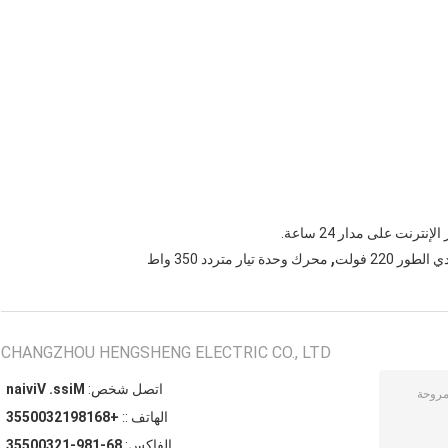
رنت على مدار 24 ساعة.
,
ور 220 فولت
محرك وحدة تيار متردد 350 واط
CHANGZHOU HENGSHENG ELECTRIC CO., LTD
اتصل شخص:
Miss. Vivian
الهاتف ::
+8618912300553
الفاكس:
86-189-12300553