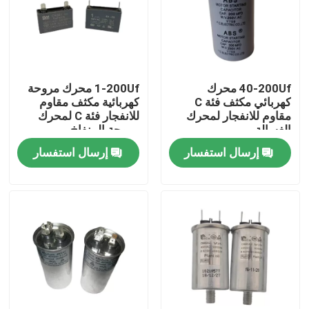
المنتجات
أشرطة فيديو
40-200Uf محرك
1-200Uf محرك مروحة
كهربائي مكثف فئة C
كهربائية مكثف مقاوم
مقاوم للانفجار لمحرك
للانفجار فئة C لمحرك
AC BLDC MOTOR
الغسالة
مروحة المنفاخ
إرسال استفسار
إرسال استفسار
محرك مروحة التيار المتردد
محرك تحريضي التيار المتردد أحادي الطور
محرك مروحة مكيف الهواء
محرك مضخة المياه الكهربائية