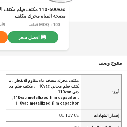
110-600vac مكثف فيلم مكث
مضخة المياه محرك مكثف
MOQ：100 قطعة
الأسع
افضل سعر
منتوج وصف
مكثف محرك مضخة ماء مقاوم للانفجار ، م
كثف فيلم معدني 110vac ، مكثف فيلم مع
أبرز:
دني 110vac
,
110vac metallized film capacitor
,
110vac metallized film capacitor
إصدار الشهادات
UL TUV CE