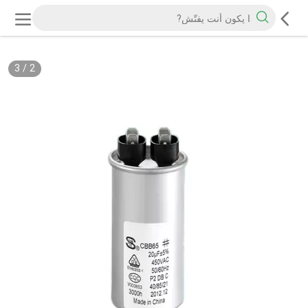
3
/
2