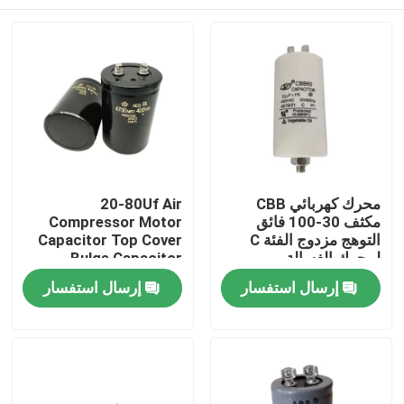
محرك كهربائي CBB
20-80Uf Air
مكثف 30-100 فائق
Compressor Motor
التوهج مزدوج الفئة C
Capacitor Top Cover
لمحرك الغسالة
Bulge Capacitor
منزل
إرسال استفسار
إرسال استفسار
حول بنا
إتصال