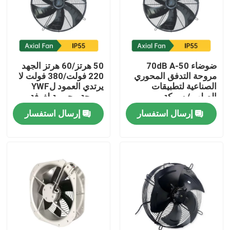
المنتجات
أشرطة فيديو
ضوضاء 50-70dB A
50 هرتز/60 هرتز الجهد
مروحة التدفق المحوري
220 فولت/380 فولت لا
الصناعية لتطبيقات
يرتدي العمود لYWF
AC BLDC MOTOR
الصلب / سبيكة
مروحة محورية لغرفة
الألومنيوم
التبريد
إرسال استفسار
إرسال استفسار
محرك مروحة التيار المتردد
محرك تحريضي التيار المتردد أحادي الطور
محرك مروحة مكيف الهواء
محرك مضخة المياه الكهربائية