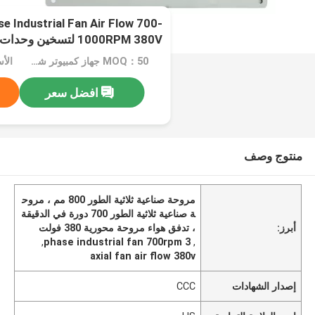
 Industrial Fan Air Flow 700-
1000RPM 380V لتسخين وحدات ضخ حرارة الماء
MOQ：50 جهاز كمبيوتر شخصى
الأسعا
افضل سعر
منتوج وصف
مروحة صناعية ثلاثية الطور 800 مم ، مروح
ة صناعية ثلاثية الطور 700 دورة في الدقيقة
أبرز:
، تدفق هواء مروحة محورية 380 فولت
,
3 phase industrial fan 700rpm
,
axial fan air flow 380v
إصدار الشهادات
CCC