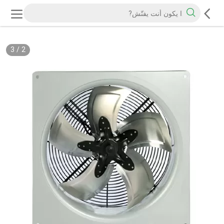
3
/
2