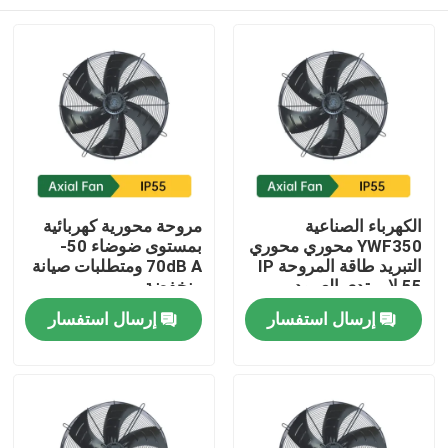
الكهرباء الصناعية
مروحة محورية كهربائية
YWF350 محوري محوري
بمستوى ضوضاء 50-
التبريد طاقة المروحة IP
70dB A ومتطلبات صيانة
55 لا يرتدي العمود
منخفضة
منزل
إرسال استفسار
إرسال استفسار
حول بنا
إتصال