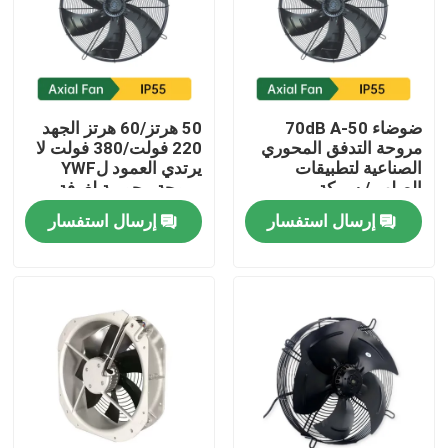
المنتجات
أشرطة فيديو
ضوضاء 50-70dB A
50 هرتز/60 هرتز الجهد
مروحة التدفق المحوري
220 فولت/380 فولت لا
الصناعية لتطبيقات
يرتدي العمود لYWF
AC BLDC MOTOR
الصلب / سبيكة
مروحة محورية لغرفة
الألومنيوم
التبريد
إرسال استفسار
إرسال استفسار
محرك مروحة التيار المتردد
محرك تحريضي التيار المتردد أحادي الطور
محرك مروحة مكيف الهواء
محرك مضخة المياه الكهربائية