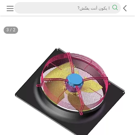
3
/
2