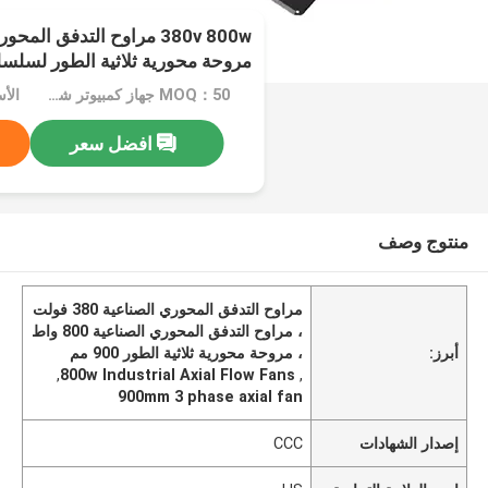
مروحة محورية ثلاثية الطور لسلسلة
MOQ：50 جهاز كمبيوتر شخصى
الأسعا
افضل سعر
منتوج وصف
مراوح التدفق المحوري الصناعية 380 فولت
، مراوح التدفق المحوري الصناعية 800 واط
أبرز:
، مروحة محورية ثلاثية الطور 900 مم
,
800w Industrial Axial Flow Fans
,
900mm 3 phase axial fan
إصدار الشهادات
CCC