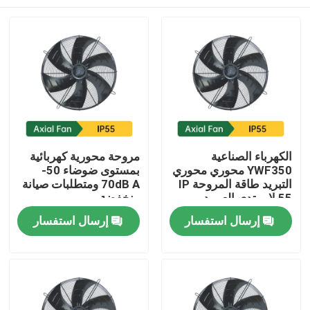
الكهرباء الصناعية
مروحة محورية كهربائية
YWF350 محوري محوري
بمستوى ضوضاء 50-
التبريد طاقة المروحة IP
70dB A ومتطلبات صيانة
55 لا يرتدي العمود
منخفضة
منزل
إرسال استفسار
إرسال استفسار
حول بنا
إتصال